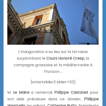
L’Inauguration a eu lieu sur la terrasse
surplombant le
Cours Honoré Cresp
, la
campagne grassoise et la méditerranée à
l’horizon …
[smartslider3 slider=53]
M.
Le Maire
a remercié
Philippe Castanet
pour
son aide précieuse dans ce dossier,
Philippe
Westrelin
, 1er adjoint,
Catherine Butty
, Présidente