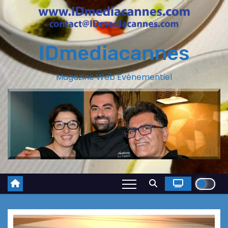
IDmediacannes
Magazine Web Evénementiel