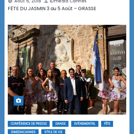
Août 6, 2018
IDmedia Cannes
FÊTE DU JASMIN 3 au 5 Août – GRASSE
CONFÉRENCE DE PRESSE
DANSE
EVÉNEMENTIEL
FÊTE
IDMEDIACANNES
STYLE DE VIE