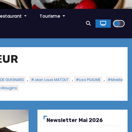
Restaurant
Tourisme
EUR
,
,
,
LDE GUIGNARD
#Jean Louis MATOUT
#Lisa PSAUME
#Mireille
e Mougins
Newsletter Mai 2026