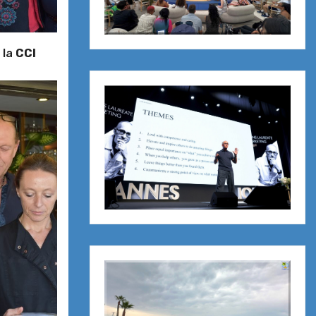
 la
CCI