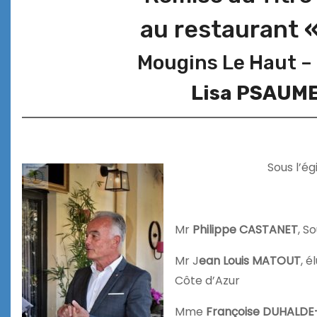
au restaurant
«
Mougins Le Haut – l
Lisa PSAUM
Sous l’é
Mr
Philippe CASTANET
, S
Mr J
ean Louis MATOUT
, 
Côte d’Azur
Mme
Françoise DUHALD