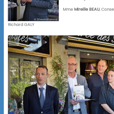
Mme
Mireille BEAU
, Cons
Richard GALY