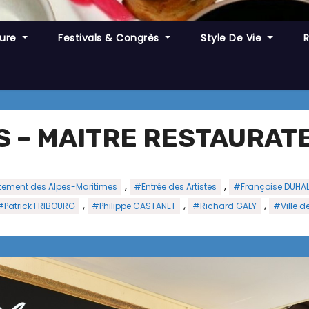
ture
Festivals & Congrès
Style De Vie
S – MAITRE RESTAURAT
,
,
ement des Alpes-Maritimes
#Entrée des Artistes
#Françoise DUHA
,
,
,
#Patrick FRIBOURG
#Philippe CASTANET
#Richard GALY
#Ville d