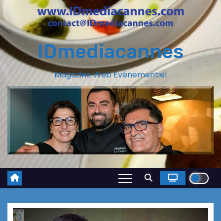
IDmediacannes
Magazine Web Evénementiel