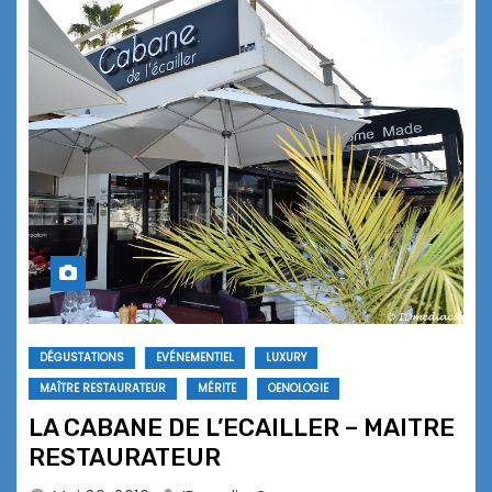
DÉGUSTATIONS
EVÉNEMENTIEL
LUXURY
MAÎTRE RESTAURATEUR
MÉRITE
OENOLOGIE
LA CABANE DE L’ECAILLER – MAITRE
RESTAURATEUR