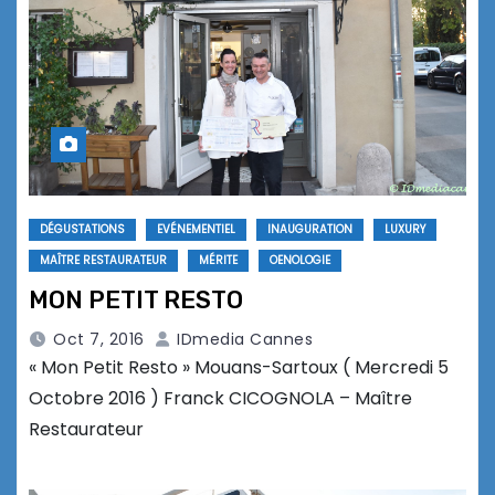
DÉGUSTATIONS
EVÉNEMENTIEL
INAUGURATION
LUXURY
MAÎTRE RESTAURATEUR
MÉRITE
OENOLOGIE
MON PETIT RESTO
Oct 7, 2016
IDmedia Cannes
« Mon Petit Resto » Mouans-Sartoux ( Mercredi 5
Octobre 2016 ) Franck CICOGNOLA – Maître
Restaurateur