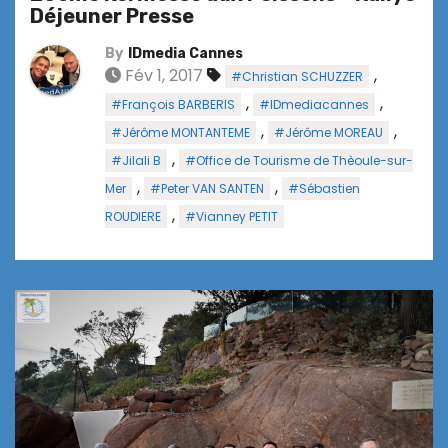
Déjeuner Presse
By
IDmedia Cannes
Fév 1, 2017
,
#Christian SCHUZZER
,
,
#François BARBERIS
#IDmediacannes
,
,
#Jérôme MONTANTEME
#Jérôme MOREAU
,
#Jilali B
#Office de Tourisme de Thèoule-sur-
,
,
Mer
#Peter VAN SANTEN
#Sébastien
,
ROUDIERE
#Vianney PETIT