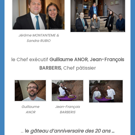
Jérôme MONTANTEME &
Sandra RUBIO
le Chef exécutif
Guillaume ANOR
,
Jean-François
BARBERIS
, Chef pâtissier
Guillaume
Jean-François
ANOR
BARBERIS
…
le
gâteau d’anniversaire des 20 ans …