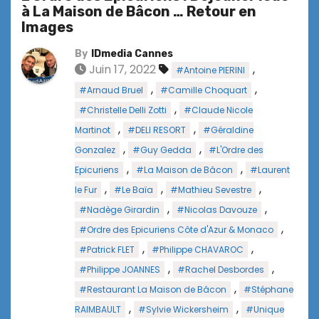
à La Maison de Bâcon … Retour en
Images
By
IDmedia Cannes
Juin 17, 2022
,
#Antoine PIERINI
,
,
#Arnaud Bruel
#Camille Choquart
,
#Christelle Delli Zotti
#Claude Nicole
,
,
Martinot
#DELI RESORT
#Géraldine
,
,
Gonzalez
#Guy Gedda
#L'Ordre des
,
,
Epicuriens
#La Maison de Bâcon
#Laurent
,
,
,
le Fur
#Le Baïa
#Mathieu Sevestre
,
,
#Nadège Girardin
#Nicolas Davouze
,
#Ordre des Epicuriens Côte d'Azur & Monaco
,
,
#Patrick FLET
#Philippe CHAVAROC
,
,
#Philippe JOANNES
#Rachel Desbordes
,
#Restaurant La Maison de Bâcon
#Stéphane
,
,
RAIMBAULT
#Sylvie Wickersheim
#Unique