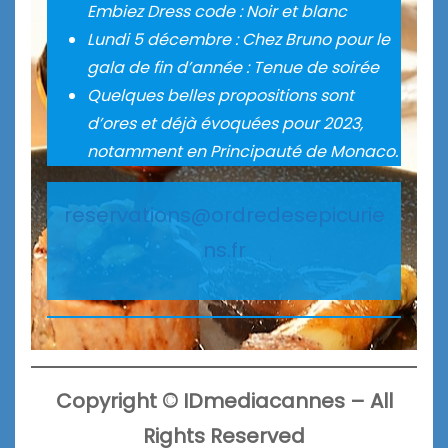
Embiez Dress code : Noir et blanc
Lundi 5 décembre : Chez Bruno pour le
gala de fin d’année : Tenue de soirée
Quelques belles propositions sont
d’ores et déjà évoquées pour 2023,
notamment en Principauté de Monaco.
reservations@ordredesepicurie
ns.fr
Copyright
©
IDmediacannes –
All
Rights Reserved