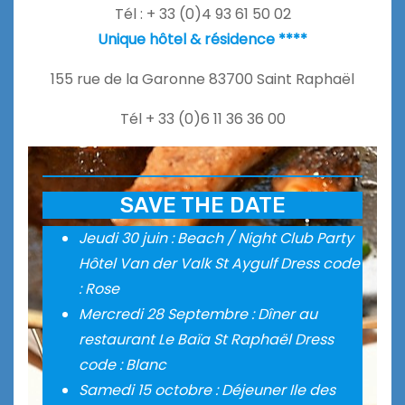
Tél : + 33 (0)4 93 61 50 02
Unique hôtel & résidence ****
155 rue de la Garonne 83700 Saint Raphaël
Tél + 33 (0)6 11 36 36 00
SAVE THE DATE
Jeudi 30 juin : Beach / Night Club Party
Hôtel Van der Valk St Aygulf Dress code
: Rose
Mercredi 28 Septembre : Dîner au
restaurant Le Baïa St Raphaël Dress
code : Blanc
Samedi 15 octobre : Déjeuner Ile des