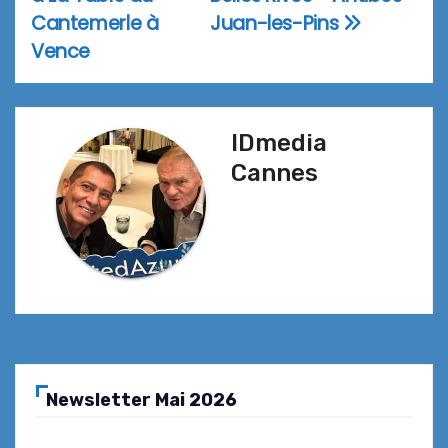
l’article
Cantemerle à
Juan-les-Pins
Vence
IDmedia
Cannes
Newsletter Mai 2026