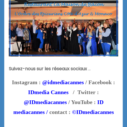
Suivez-nous sur les réseaux sociaux
…
Instagram :
@idmediacannes
/ Facebook :
IDmedia Cannes
/ Twitter :
@IDmediacannes
/ YouTube :
ID
mediacannes /
contact :
©IDmediacannes