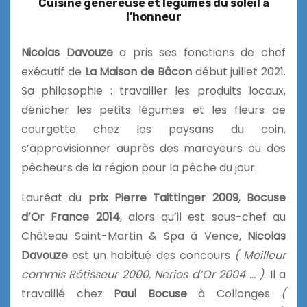
Cuisine généreuse et légumes du soleil à
l’honneur
Nicolas Davouze
a pris ses fonctions de chef
exécutif de
La Maison de Bâcon
début juillet 2021.
Sa philosophie : travailler les produits locaux,
dénicher les petits légumes et les fleurs de
courgette chez les paysans du coin,
s’approvisionner auprès des mareyeurs ou des
pêcheurs de la région pour la pêche du jour.
Lauréat du
prix Pierre Taittinger 2009
,
Bocuse
d’Or France 2014
, alors qu’il est sous-chef au
Château Saint-Martin & Spa à Vence,
Nicolas
Davouze
est un habitué des concours
( Meilleur
commis Rôtisseur 2000, Nerios d’Or 2004 … )
. Il a
travaillé chez
Paul Bocuse
à Collonges
(