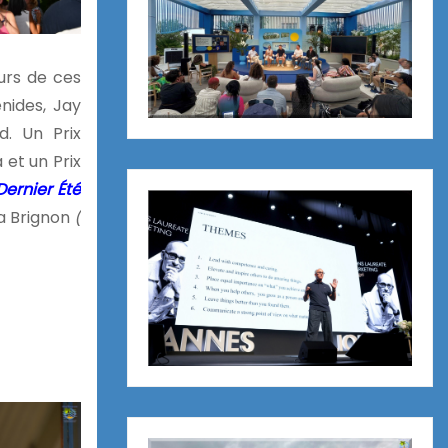
urs de ces
nides, Jay
d. Un Prix
 et un Prix
Dernier Été
ra Brignon
(