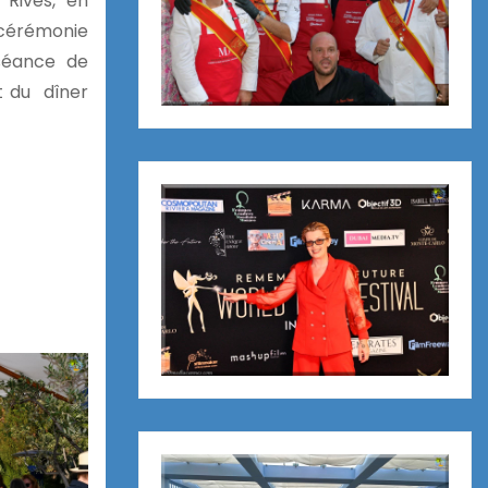
 Rives, en
a cérémonie
séance de
et du dîner