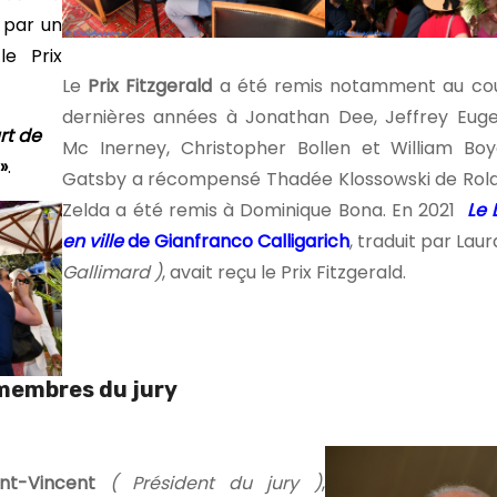
 par un
le Prix
Le
Prix Fitzgerald
a été remis notamment au co
dernières années à Jonathan Dee, Jeffrey Euge
art de
Mc Inerney, Christopher Bollen et William Boy
»
.
Gatsby a récompensé Thadée Klossowski de Rola
Zelda a été remis à Dominique Bona. En 2021
Le 
en ville
de Gianfranco Calligarich
, traduit par Lau
Gallimard )
, avait reçu le Prix Fitzgerald.
membres du jury
nt-Vincent
( Président du jury )
,