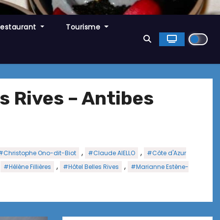
Restaurant
Tourisme
es Rives – Antibes
,
,
#Christophe Ono-dit-Biot
#Claude AIELLO
#Côte d'Azur
,
,
,
#Hélène Fillières
#Hôtel Belles Rives
#Marianne Estène-