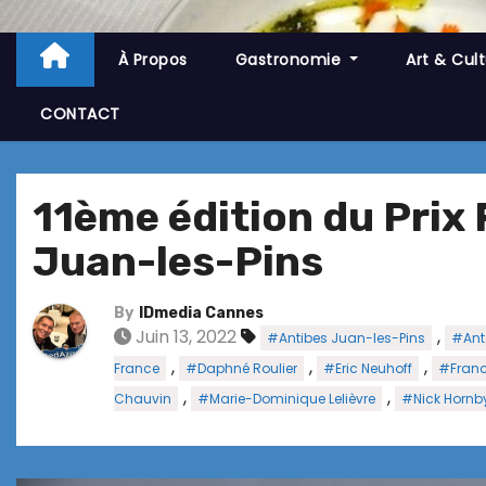
À Propos
Gastronomie
Art & Cul
CONTACT
11ème édition du Prix F
Juan-les-Pins
By
IDmedia Cannes
Juin 13, 2022
,
#Antibes Juan-les-Pins
#Ant
,
,
,
France
#Daphné Roulier
#Eric Neuhoff
#Franc
,
,
Chauvin
#Marie-Dominique Lelièvre
#Nick Hornb