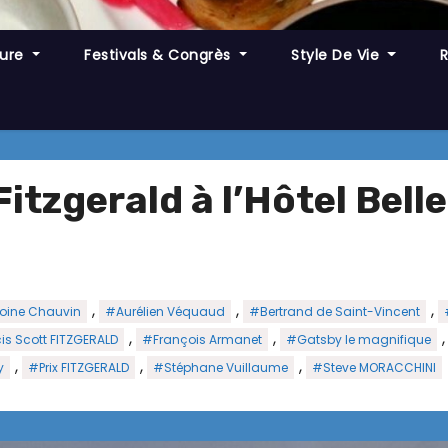
ture
Festivals & Congrès
Style De Vie
itzgerald à l’Hôtel Bell
,
,
,
oine Chauvin
#Aurélien Véquaud
#Bertrand de Saint-Vincent
,
,
is Scott FITZGERALD
#François Armanet
#Gatsby le magnifique
,
,
,
y
#Prix FITZGERALD
#Stéphane Vuillaume
#Steve MORACCHINI