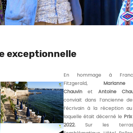
e exceptionnelle
En hommage à Franci
Fitzgerald,
Marianne
Chauvin
et
Antoine Chau
conviait dans l’ancienne d
l’écrivain à la réception a
laquelle était décerné le
Prix
2022.
Sur les terra