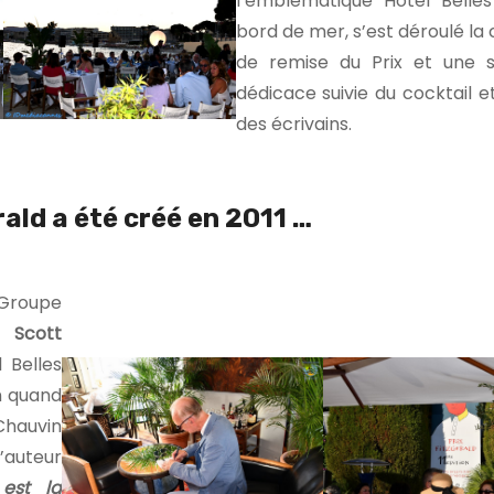
l’emblématique Hôtel Belles
bord de mer, s’est déroulé l
de remise du Prix et une 
dédicace suivie du cocktail 
des écrivains.
rald a été créé en 2011 …
Groupe
s Scott
 Belles
in quand
Chauvin
’auteur
 est
la