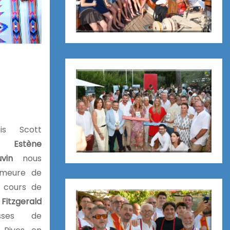
s Scott
 Estène
vin
nous
emeure de
u cours de
 Fitzgerald
sses de