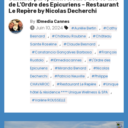
de L’Ordre des Epicuriens – Restaurant
Le Repère by Nicolas Decherchi
By
IDmedia Cannes
Juin 10, 2024
,
#Aurélie Bertin
#Cathy
,
,
Besnard
#Château Roubine
#Château
,
,
Sainte Roseline
#Claude Besnard
,
#Constancio Gonçalves Barbosa
#François
,
,
Ruotolo
#IDmediacannes
#L'Ordre des
,
,
Epicuriens
#Miranda Benard
#Nicolas
,
,
Decherchi
#Patricia Neuville
#Philippe
,
,
CHAVAROC
#Restaurant Le Repère
#Unique
,
hôtel & résidence **** Unique Wellness & SPA
#Valérie ROUSSELLE