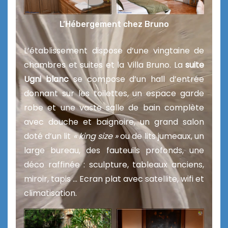
L’Hébergement chez Bruno
L’établissement dispose d’une vingtaine de
chambres et suites et la Villa Bruno. La
suite
Ugni blanc
se compose d’un hall d’entrée
donnant sur les toilettes, un espace garde
robe et une vaste salle de bain complète
avec douche et baignoire, un grand salon
doté d’un lit
« king size »
ou de lits jumeaux, un
large bureau, des fauteuils profonds, une
déco raffinée : sculpture, tableaux anciens,
miroir, tapis … Ecran plat avec satellite, wifi et
climatisation.