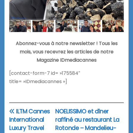
Abonnez-vous à notre newsletter ! Tous les
mois, vous recevrez les articles de notre
Magazine IDmediacannes
[contact-form-7 id= »175584″
title= »IDmediacannes »]
ILTM Cannes
NOELISSIMO et dîner
Navigation
International
raffiné au restaurant La
de
Luxury Travel
Rotonde – Mandelieu-