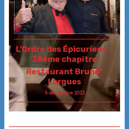
L’Ordre des Épicuriens –
38ème chapitre
Restaurant Bruno*
Lorgues
5 décembre 2022