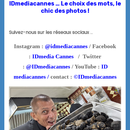
IDmediacannes … Le choix des mots, le
chic des photos !
Suivez-nous sur les réseaux sociaux
…
Instagram :
@idmediacannes
/ Facebook
:
IDmedia Cannes
/ Twitter
:
@IDmediacannes
/ YouTube :
ID
mediacannes /
contact :
©IDmediacannes