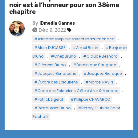
noir est à l’honneur pour son 38ème
chapitre
By
IDmedia Cannes
Déc 9, 2022
,
##lordredesepicurienscotedazurmonaco
,
,
#Alain DUCASSE
#Armel Bertin
#Benjamin
,
,
,
Bruno
#Chez Bruno
#Claude Besnard
,
,
#Clément Bruno
#Dominique Saugnac
,
,
#Jacques Benaroche
#Jacques Ricroque
,
,
#L'Ordre des Epicuriens
#Marcel RAVIN
,
#Ordre des Epicuriens Côte d'Azur & Monaco
,
,
#Patrick Ligerot
#Philippe CHAVAROC
,
#Restaurant Bruno
#Rotary Club de Saint
Raphaël