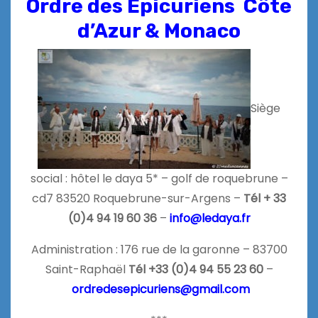
Ordre des Épicuriens Côte
d’Azur & Monaco
Siège
social : hôtel le daya 5* – golf de roquebrune –
cd7 83520 Roquebrune-sur-Argens –
Tél + 33
(0)4 94 19 60 36
–
info@ledaya.fr
Administration : 176 rue de la garonne – 83700
Saint-Raphaël
Tél +33 (0)4 94 55 23 60
–
ordredesepicuriens@gmail.com