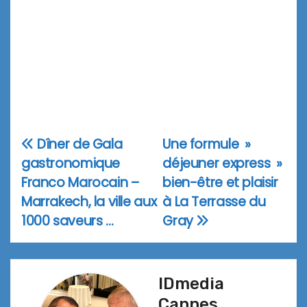
Dîner de Gala
Une formule »
Navigation
gastronomique
déjeuner express »
de
Franco Marocain –
bien-être et plaisir
l’article
Marrakech, la ville aux
à La Terrasse du
1000 saveurs …
Gray
IDmedia
Cannes