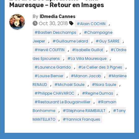
Mauresque – Retour en Images
By
IDmedia Cannes
Oct 30, 2018
,
#Alain COCHIN
,
#Bastien Deschamps
#Champagne
,
,
,
Jeeper
#Guillaume Lelard
#Guy SARRE
,
,
#Hervé COUFFIN
#Isabelle Guillot
#L'Ordre
,
,
des Epicuriens
#La Villa Mauresque
,
,
#Laurence Garrido
#Le Cellier des 3 Pignes
,
,
#Louise Bernier
#Manon Jacob
#Marlène
,
,
,
RENAUD
#Michaël Saule
#Nora Saule
,
,
#Philippe CHAVAROC
#Regine Dumas
,
#Restaurant Le Bougainvillier
#Romain
,
,
Bonhomme
#Stéphane RAIMBAULT
#Tony
,
MANTELLATO
#Yannick Franques