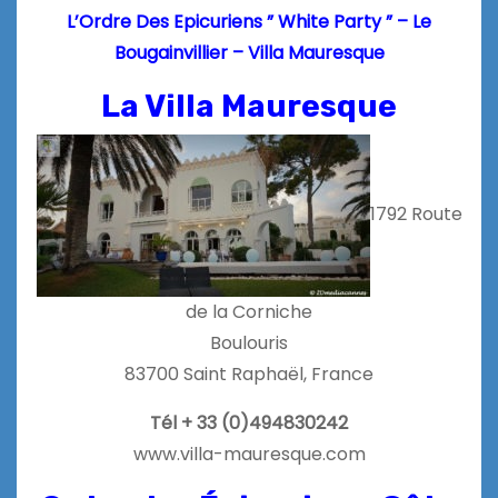
L’Ordre Des Epicuriens ” White Party ” – Le
Bougainvillier – Villa Mauresque
La Villa Mauresque
1792 Route
de la Corniche
Boulouris
83700 Saint Raphaël, France
Tél + 33 (0)494830242
www.villa-mauresque.com