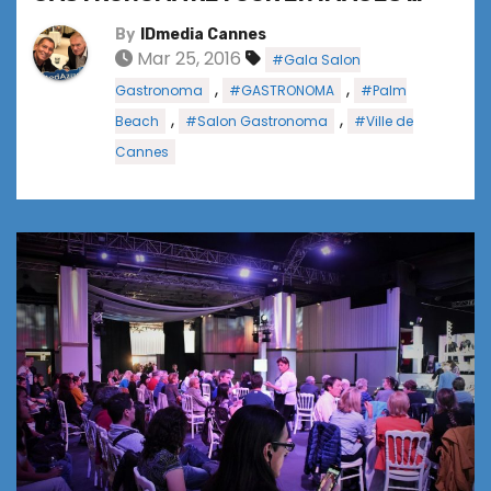
By
IDmedia Cannes
Mar 25, 2016
#Gala Salon
,
,
Gastronoma
#GASTRONOMA
#Palm
,
,
Beach
#Salon Gastronoma
#Ville de
Cannes