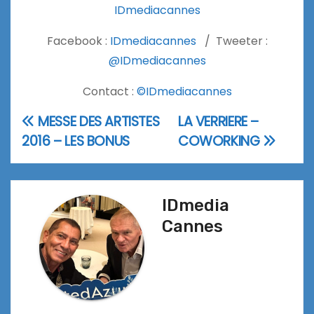
IDmediacannes
Facebook :
IDmediacannes
/ Tweeter :
@IDmediacannes
Contact :
©IDmediacannes
MESSE DES ARTISTES
LA VERRIERE –
Navigation
2016 – LES BONUS
COWORKING
de
l’article
IDmedia
Cannes