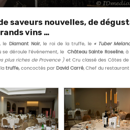
de saveurs nouvelles, de dégus
rands vins …
 le
Diamant Noir
, le roi de la truffe, le
« Tuber Melan
où se déroule l’événement, le
Château Sainte Roseline
,
à 
les plus riches de Provence )
et Cru classé des Côtes de
 la
truffe,
concoctés par
David Carré
, Chef du restaurant