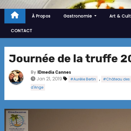
À Propos
Gastronomie
Art & Cul
CONTACT
Journée de la truffe 
By
IDmedia Cannes
Jan 21, 2019
,
#Aurélie Bertin
#Château des 
d'Ange