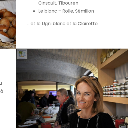
Cinsault, Tibouren
Le blanc – Rolle, Sémillon
… et le Ugni blanc et la Clairette
u
à