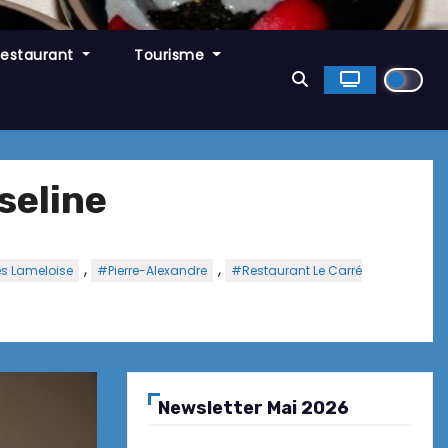
Restaurant
Tourisme
seline
,
,
s Lameloise
#Pierre-Alexandre
#Restaurant Le Carré
Newsletter Mai 2026