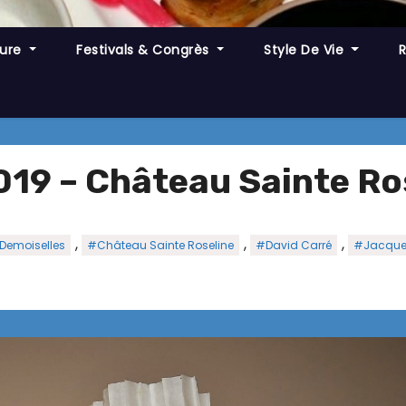
ture
Festivals & Congrès
Style De Vie
2019 – Château Sainte Ro
,
,
,
Demoiselles
#Château Sainte Roseline
#David Carré
#Jacque