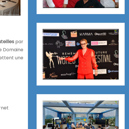
teilles
par
 Le Domaine
ettent une
rnet