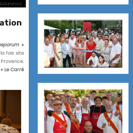
tation
osporum ».
la fois
site
 Provence.
« Le Carré