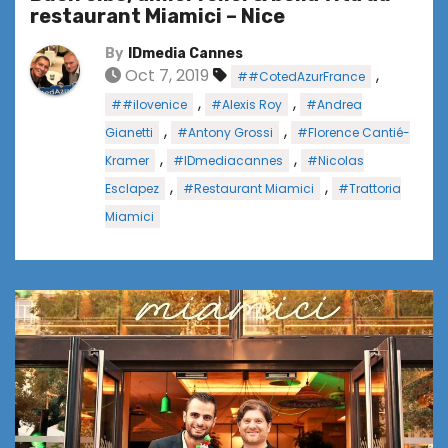
restaurant Miamici – Nice
By
IDmedia Cannes
Oct 7, 2019
,
##CotedAzurFrance
,
,
##ilovenice
#Alexis Roy
#Andrea
,
,
Gianetti
#Antony Grossi
#Florence Cantié-
,
,
Kramer
#IDmediacannes
#Nicolas
,
,
Esclapez
#Restaurant Miamici
#Trattoria
Miamici