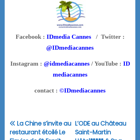
Facebook :
IDmedia Cannes
/ Twitter :
@IDmediacannes
Instagram :
@idmediacannes
/ YouTube :
ID
mediacannes
contact :
©IDmediacannes
La Chine s’invite au
L’ODE au Château
Navigation
restaurant étoilé Le
Saint-Martin
de