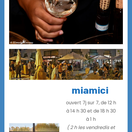
miamici
ouvert 7j sur 7, de 12 h
à 14 h 30 et de 18 h 30
à 1 h
( 2 h les vendredis et