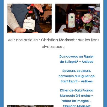
Voir nos articles ”
Christian Morisset
” sur les liens
ci-dessous …
Du nouveau au Figuier
de St Esprit* – Antibes
Saveurs, couleurs,
harmonie au Figuier de
Saint Esprit – Antibes
Dîner de Gala Franco
Marocain à 6 mains –
retour en images …
Christian Morisset