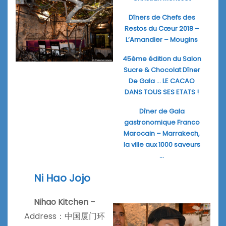
Dîners de Chefs des
Restos du Cœur 2018 –
L’Amandier – Mougins
45ème édition du Salon
Sucre & Chocolat Dîner
De Gala … LE CACAO
DANS TOUS SES ETATS !
Dîner de Gala
gastronomique Franco
Marocain – Marrakech,
la ville aux 1000 saveurs
…
Ni Hao Jojo
Nihao Kitchen
–
Address：中国厦门环