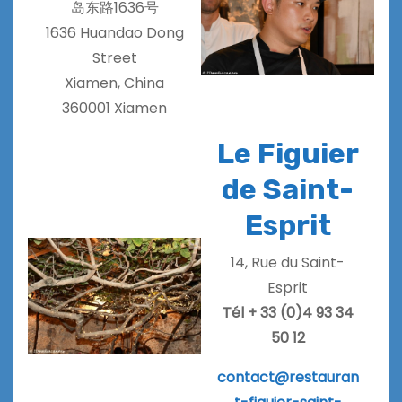
岛东路1636号
1636 Huandao Dong
Street
Xiamen, China
360001 Xiamen
Le Figuier
de Saint-
Esprit
14, Rue du Saint-
Esprit
Tél + 33 (0)4 93 34
50 12
contact@restauran