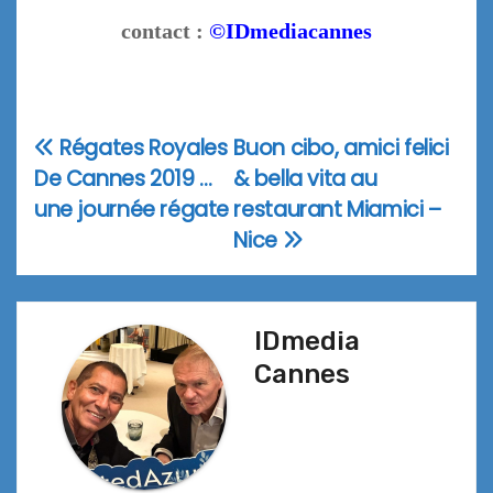
contact :
©IDmediacannes
Régates Royales
Buon cibo, amici felici
Navigation
De Cannes 2019 …
& bella vita au
de
une journée régate
restaurant Miamici –
l’article
Nice
IDmedia
Cannes