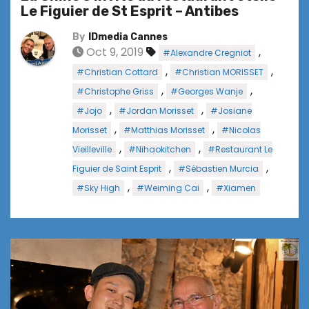
Le Figuier de St Esprit – Antibes
By
IDmedia Cannes
Oct 9, 2019
,
#Alexandre Cregniot
,
,
#Christian Cottard
#Christian MORISSET
,
,
#Christophe Griss
#Georges Wanje
,
,
#Jojo
#Jordan Morisset
#Josiane
,
,
Morisset
#Matthias Morisset
#Nicolas
,
,
Vieilleville
#Nihaokitchen
#Restaurant Le
,
,
Figuier de Saint Esprit
#Sébastien Murcia
,
,
#Sky High
#Weiming Cai
#Xiamen