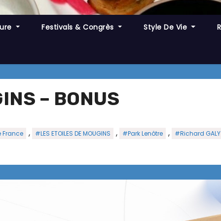
ture
Festivals & Congrès
Style De Vie
INS – BONUS
,
,
,
 France
#LES ETOILES DE MOUGINS
#Park Lenôtre
#Richard GALY