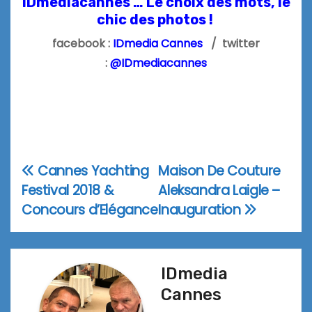
IDmediacannes … Le choix des mots, le
chic des photos !
facebook :
IDmedia Cannes
/ twitter
:
@IDmediacannes
Cannes Yachting
Maison De Couture
Navigation
Festival 2018 &
Aleksandra Laigle –
de
Concours d’Elégance
Inauguration
l’article
IDmedia
Cannes