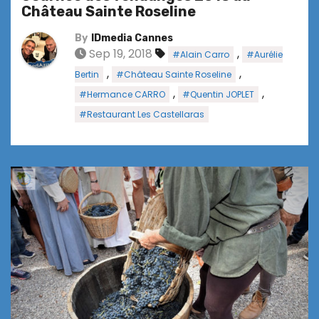
Château Sainte Roseline
By
IDmedia Cannes
Sep 19, 2018
,
#Alain Carro
#Aurélie
,
,
Bertin
#Château Sainte Roseline
,
,
#Hermance CARRO
#Quentin JOPLET
#Restaurant Les Castellaras