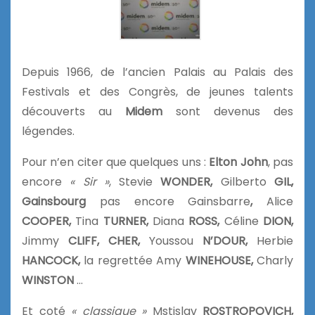
Depuis 1966, de l’ancien Palais au Palais des
Festivals et des Congrès, de jeunes talents
découverts au
Midem
sont devenus des
légendes.
Pour n’en citer que quelques uns :
Elton John
, pas
encore
« Sir »
, Stevie
WONDER,
Gilberto
GIL,
Gainsbourg
pas encore Gainsbarre
,
Alice
COOPER,
Tina
TURNER,
Diana
ROSS,
Céline
DION,
Jimmy
CLIFF, CHER,
Youssou
N’DOUR,
Herbie
HANCOCK,
la regrettée Amy
WINEHOUSE,
Charly
WINSTON
…
Et coté
« classique »
Mstislav
ROSTROPOVICH,