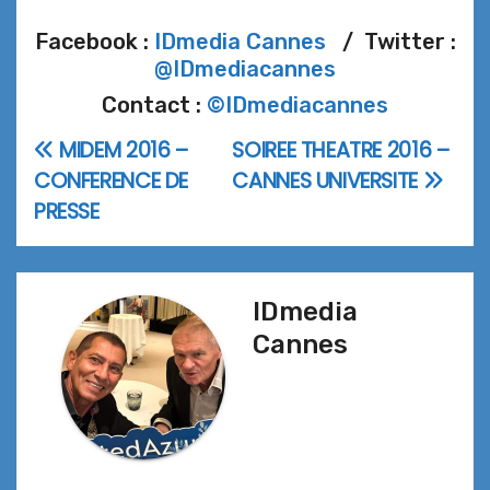
Facebook :
IDmedia Cannes
/ Twitter :
@IDmediacannes
Contact :
©IDmediacannes
MIDEM 2016 –
SOIREE THEATRE 2016 –
Navigation
CONFERENCE DE
CANNES UNIVERSITE
de
PRESSE
l’article
IDmedia
Cannes