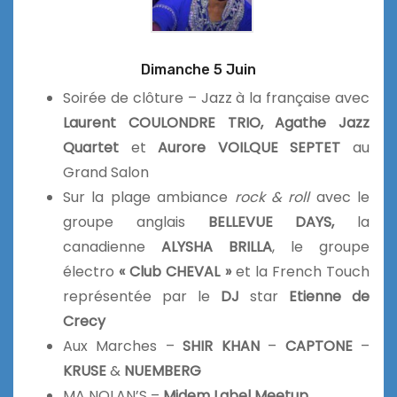
Dimanche 5 Juin
Soirée de clôture – Jazz à la française avec
Laurent
COULONDRE TRIO,
Agathe Jazz
Quartet
et
Aurore VOILQUE SEPTET
au
Grand Salon
Sur la plage ambiance
rock & roll
avec le
groupe anglais
BELLEVUE DAYS,
la
canadienne
ALYSHA BRILLA
, le groupe
électro
« Club CHEVAL »
et la French Touch
représentée par le
DJ
star
Etienne de
Crecy
Aux Marches –
SHIR KHAN
–
CAPTONE
–
KRUSE
&
NUEMBERG
MA NOLAN’S –
Midem Label Meetup