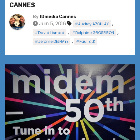
CANNES
By
IDmedia Cannes
Juin 5, 2016
,
#Audrey AZOULAY
,
,
#David Lisnard
#Delphine GROSPIRON
,
#Jérôme DELHAYE
#Paul ZILK