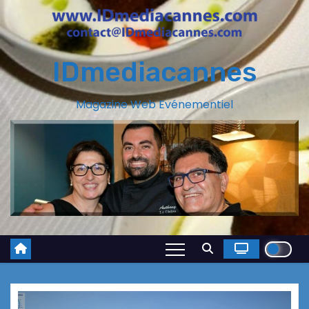
IDmediacannes
Magazine Web Evénementiel