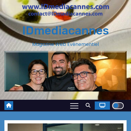
IDmediacannes
Magazine Web Evénementiel