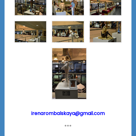
irenarombalskaya@gmail.com
***