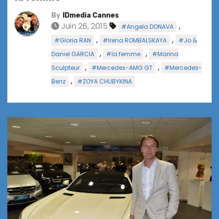
By
IDmedia Cannes
Juin 26, 2015
,
#Angela DONAVA
,
,
#Gloria RAN
#Irena ROMBALSKAYA
#Jo &
,
,
Daniel GARCIA
#la femme
#Marina
,
,
Sculpteur
#Mercedes-AMG GT
#Mercedes-
,
Benz
#ZOYA CHUBYKINA