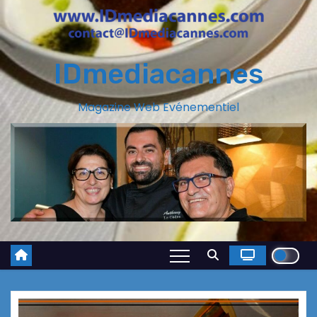
IDmediacannes
Magazine Web Evénementiel