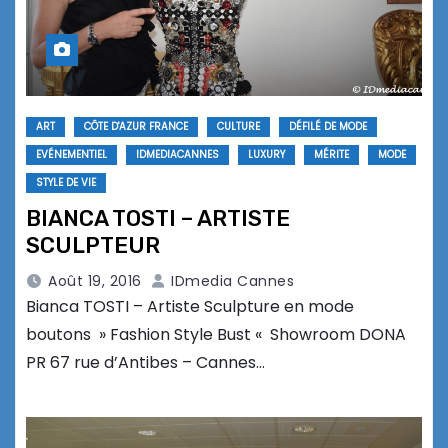
ART
CÔTE D'AZUR FRANCE
CULTURE
DÉFILÉ DE MODE
EVÉNEMENTIEL
IDMEDIACANNES
LUXURY
MÉRITE
MODE
STYLE DE VIE
BIANCA TOSTI – ARTISTE
SCULPTEUR
Août 19, 2016
IDmedia Cannes
Bianca TOSTI – Artiste Sculpture en mode
boutons » Fashion Style Bust « Showroom DONA
PR 67 rue d’Antibes – Cannes…