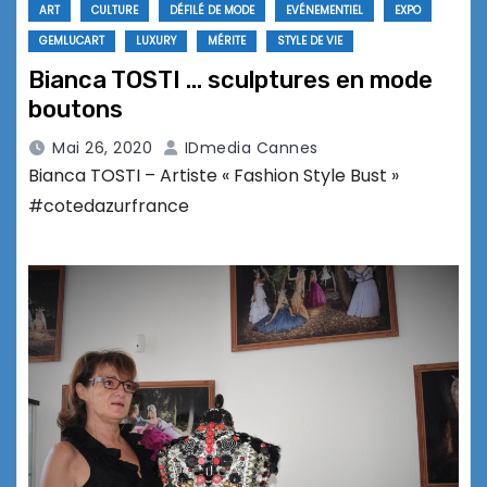
ART
CULTURE
DÉFILÉ DE MODE
EVÉNEMENTIEL
EXPO
GEMLUCART
LUXURY
MÉRITE
STYLE DE VIE
Bianca TOSTI … sculptures en mode
boutons
Mai 26, 2020
IDmedia Cannes
Bianca TOSTI – Artiste « Fashion Style Bust »
#cotedazurfrance