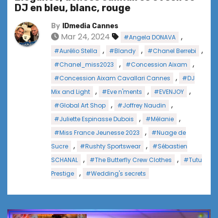
DJ en bleu, blanc, rouge
By
IDmedia Cannes
Mar 24, 2024
,
#Angela DONAVA
,
,
,
#Aurélio Stella
#Blandy
#Chanel Berrebi
,
,
#Chanel_miss2023
#Concession Aixam
,
#Concession Aixam Cavallari Cannes
#DJ
,
,
,
Mix and Light
#Eve n'ments
#EVENJOY
,
,
#Global Art Shop
#Joffrey Naudin
,
,
#Juliette Espinasse Dubois
#Mélanie
,
#Miss France Jeunesse 2023
#Nuage de
,
,
Sucre
#Rushty Sportswear
#Sébastien
,
,
SCHANAL
#The Butterfly Crew Clothes
#Tutu
,
Prestige
#Wedding's secrets