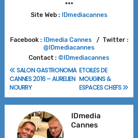
***
Site Web :
IDmediacannes
Facebook :
IDmedia Cannes
/ Twitter :
@IDmediacannes
Contact :
©IDmediacannes
SALON GASTRONOMA
ETOILES DE
Navigation
CANNES 2016 – AURELIEN
MOUGINS &
de
NOURRY
ESPACES CHEFS
l’article
IDmedia
Cannes