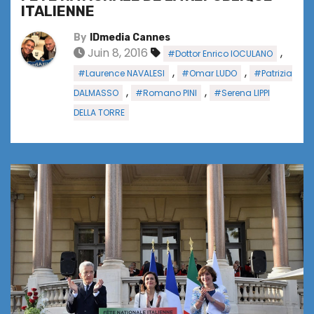
ITALIENNE
By
IDmedia Cannes
Juin 8, 2016
,
#Dottor Enrico IOCULANO
,
,
#Laurence NAVALESI
#Omar LUDO
#Patrizia
,
,
DALMASSO
#Romano PINI
#Serena LIPPI
DELLA TORRE