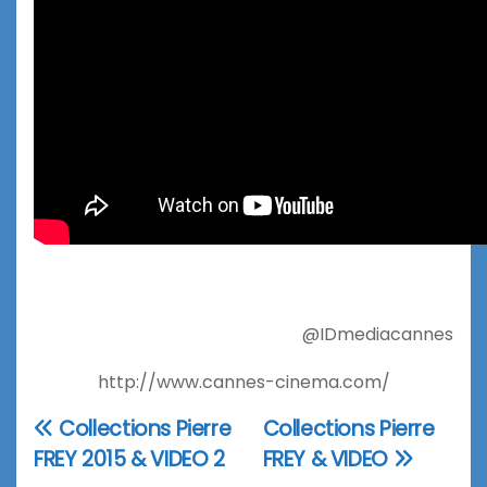
@IDmediacannes
http://www.cannes-cinema.com/
Collections Pierre
Collections Pierre
Navigation
FREY 2015 & VIDEO 2
FREY & VIDEO
de