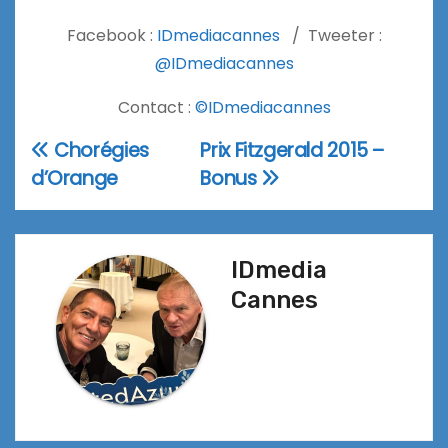
Facebook :
IDmediacannes
/ Tweeter :
@IDmediacannes
Contact :
©IDmediacannes
Chorégies
Prix Fitzgerald 2015 –
Navigation
d’Orange
Bonus
de
l’article
IDmedia
Cannes