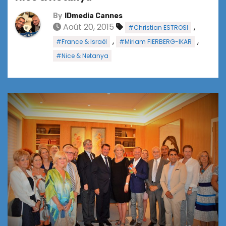
By
IDmedia Cannes
Août 20, 2015
,
#Christian ESTROSI
,
,
#France & Israël
#Miriam FIERBERG-IKAR
#Nice & Netanya