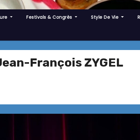
ture
Festivals & Congrès
Style De Vie
 Jean-François ZYGEL