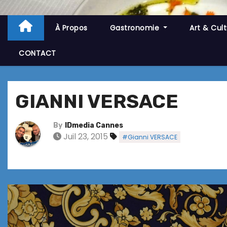
À Propos
Gastronomie
Art & Cul
CONTACT
GIANNI VERSACE
By
IDmedia Cannes
Juil 23, 2015
#Gianni VERSACE