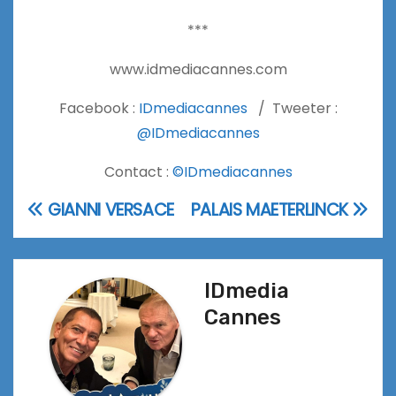
***
www.idmediacannes.com
Facebook :
IDmediacannes
/ Tweeter :
@IDmediacannes
Contact :
©IDmediacannes
GIANNI VERSACE
PALAIS MAETERLINCK
Navigation
de
l’article
IDmedia
Cannes