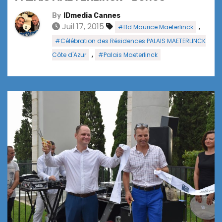
By
IDmedia Cannes
Juil 17, 2015
,
#Bd Maurice Maeterlinck
#Célébration des Résidences PALAIS MAETERLINCK
,
Côte d'Azur
#Palais Maeterlinck