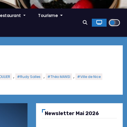
Restaurant
Tourisme
,
,
,
ULIER
#Rudy Salles
#Théo MANSI
#Ville de Nice
Newsletter Mai 2026