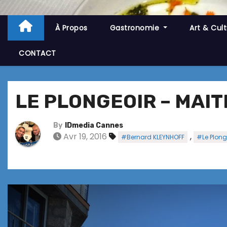
À Propos
Gastronomie
Art & Cul
CONTACT
LE PLONGEOIR – MAI
By
IDmedia Cannes
Avr 19, 2016
,
#Bernard KLEYNHOFF
#Le Plong