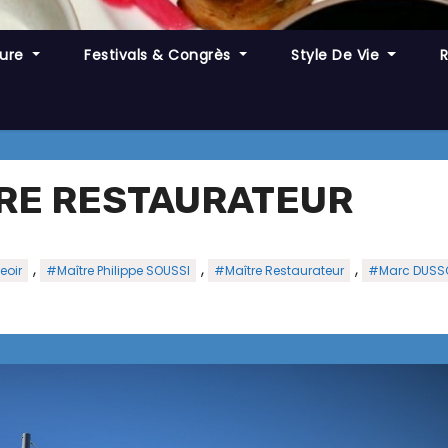
ture
Festivals & Congrès
Style De Vie
TRE RESTAURATEUR
,
,
,
eoir
#Maître Philippe SOUSSI
#Maître Restaurateur
#Marc DUSSO