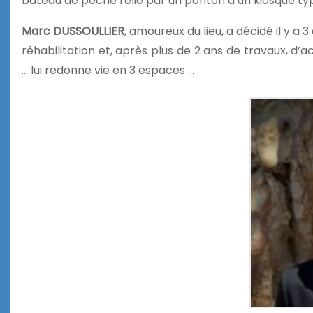
bateau de pêche relié par un ponton à un kiosque ty
Marc DUSSOULLIER
, amoureux du lieu, a décidé il y a
réhabilitation et, après plus de 2 ans de travaux, d’a
… lui redonne vie en 3 espaces …