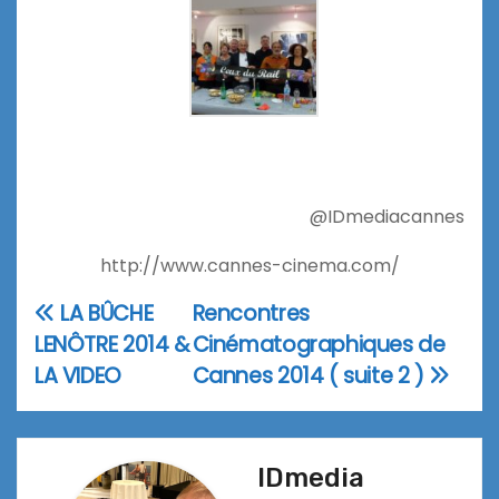
@IDmediacannes
http://www.cannes-cinema.com/
LA BÛCHE
Rencontres
Navigation
LENÔTRE 2014 &
Cinématographiques de
de
LA VIDEO
Cannes 2014 ( suite 2 )
l’article
IDmedia