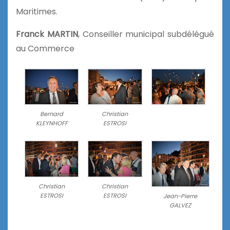
Maritimes.
Franck MARTIN
, Conseiller municipal subdélégué
au Commerce
Bernard
Christian
KLEYNHOFF
ESTROSI
Christian
Christian
ESTROSI
ESTROSI
Jean-Pierre
GALVEZ