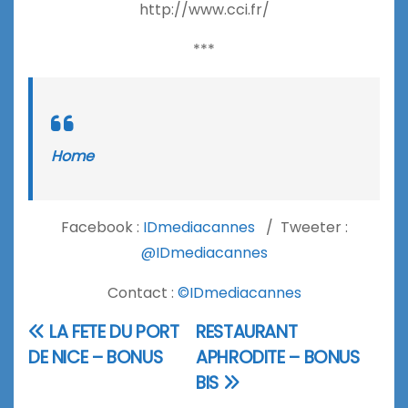
http://www.cci.fr/
***
Home
Facebook :
IDmediacannes
/ Tweeter :
@IDmediacannes
Contact :
©IDmediacannes
LA FETE DU PORT
RESTAURANT
Navigation
DE NICE – BONUS
APHRODITE – BONUS
de
BIS