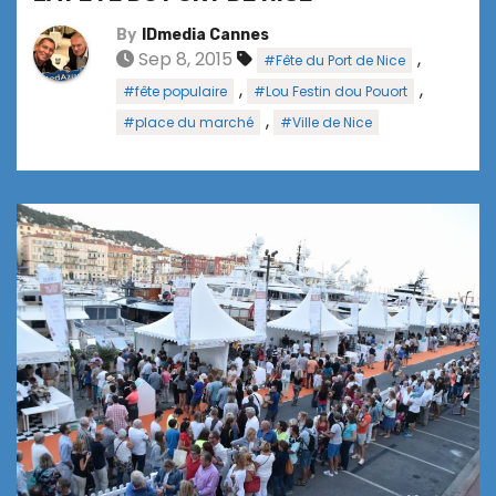
By
IDmedia Cannes
Sep 8, 2015
,
#Fête du Port de Nice
,
,
#fête populaire
#Lou Festin dou Pouort
,
#place du marché
#Ville de Nice