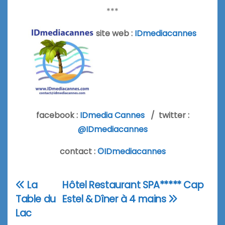
***
site web :
IDmediacannes
facebook :
IDmedia Cannes
/ twitter :
@IDmediacannes
contact :
©IDmediacannes
La
Hôtel Restaurant SPA***** Cap
Navigation
Table du
Estel & Dîner à 4 mains
de
Lac