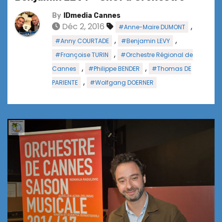
By
IDmedia Cannes
Déc 2, 2016
,
#Anne-Maire DUMONT
,
,
#Anny COURTADE
#Benjamin LEVY
,
#Françoise TURIN
#Orchestre Régional de
,
,
Cannes
#Philippe BENDER
#Thomas DE
,
PARIENTE
#Wolfgang DOERNER