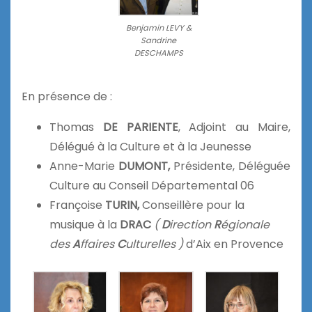
Benjamin LEVY &
Sandrine
DESCHAMPS
En présence de :
Thomas
DE PARIENTE
, Adjoint au Maire,
Délégué à la Culture et à la Jeunesse
Anne-Marie
DUMONT,
Présidente, Déléguée
Culture au Conseil Départemental 06
Françoise
TURIN,
Conseillère pour la
musique à la
DRAC
(
D
irection
R
égionale
des
A
ffaires
C
ulturelles )
d’Aix en Provence