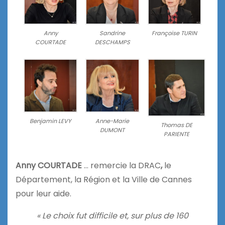
Anny
Sandrine
Françoise TURIN
COURTADE
DESCHAMPS
Benjamin LEVY
Anne-Marie
Thomas DE
DUMONT
PARIENTE
Anny COURTADE
… remercie la DRAC
,
le
Département, la Région et la Ville de Cannes
pour leur aide.
« Le choix fut difficile et, sur plus de 160