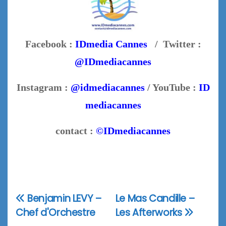
Facebook :
IDmedia Cannes
/ Twitter :
@IDmediacannes
Instagram :
@idmediacannes
/ YouTube :
ID
mediacannes
contact :
©IDmediacannes
Benjamin LEVY –
Le Mas Candille –
Navigation
Chef d'Orchestre
Les Afterworks
de