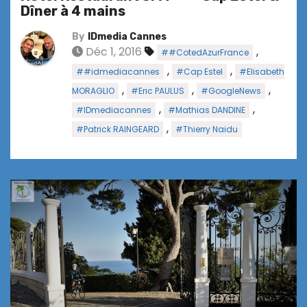
Dîner à 4 mains
By
IDmedia Cannes
Déc 1, 2016
,
##CotedAzurFrance
,
,
##idmediacannes
#Cap Estel
#Elisabeth
,
,
,
MORAGLIO
#Eric PAULUS
#GoogleNews
,
,
#IDmediacannes
#Mathias DANDINE
,
#Patrick RAINGEARD
#Thierry Naidu