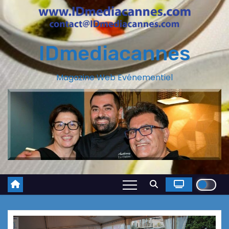
IDmediacannes
Magazine Web Evénementiel