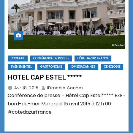
COCKTAIL
CONFÉRENCE DE PRESSE
CÔTE D'AZUR FRANCE
EVÉNEMENTIEL
GASTRONOMIE
IDMEDIACANNES
OENOLOGIE
HOTEL CAP ESTEL *****
Avr 18, 2015
IDmedia Cannes
Conférence de presse – Hôtel Cap Estel***** EZE-
bord-de-mer Mercredi 15 avril 2015 à 12 h 00
#cotedazurfrance