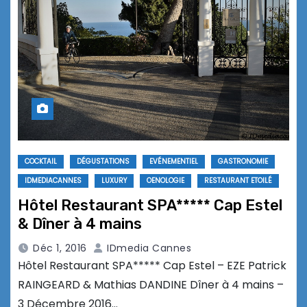
COCKTAIL
DÉGUSTATIONS
EVÉNEMENTIEL
GASTRONOMIE
IDMEDIACANNES
LUXURY
OENOLOGIE
RESTAURANT ETOILÉ
Hôtel Restaurant SPA***** Cap Estel
& Dîner à 4 mains
Déc 1, 2016
IDmedia Cannes
Hôtel Restaurant SPA***** Cap Estel – EZE Patrick
RAINGEARD & Mathias DANDINE Dîner à 4 mains –
3 Décembre 2016…