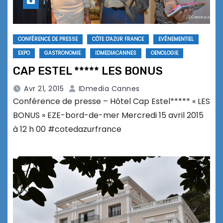
CONFÉRENCE DE PRESSE
CÔTE D'AZUR FRANCE
EVÉNEMENTIEL
EXPO
GASTRONOMIE
IDMEDIACANNES
OENOLOGIE
CAP ESTEL ***** LES BONUS
Avr 21, 2015
IDmedia Cannes
Conférence de presse – Hôtel Cap Estel***** « LES
BONUS » EZE-bord-de-mer Mercredi 15 avril 2015
à 12 h 00 #cotedazurfrance