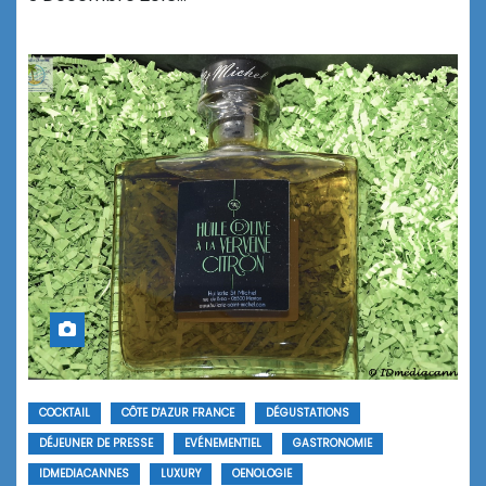
COCKTAIL
CÔTE D'AZUR FRANCE
DÉGUSTATIONS
DÉJEUNER DE PRESSE
EVÉNEMENTIEL
GASTRONOMIE
IDMEDIACANNES
LUXURY
OENOLOGIE