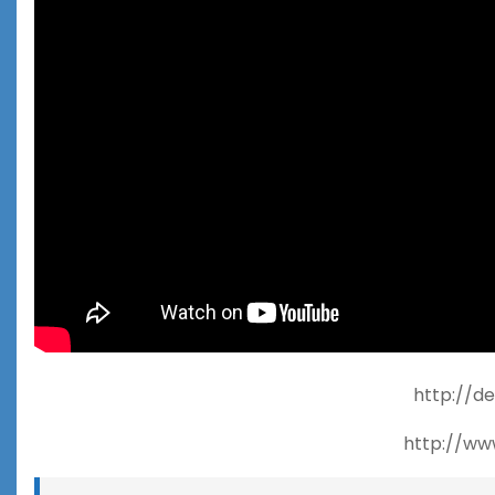
http://d
http://ww