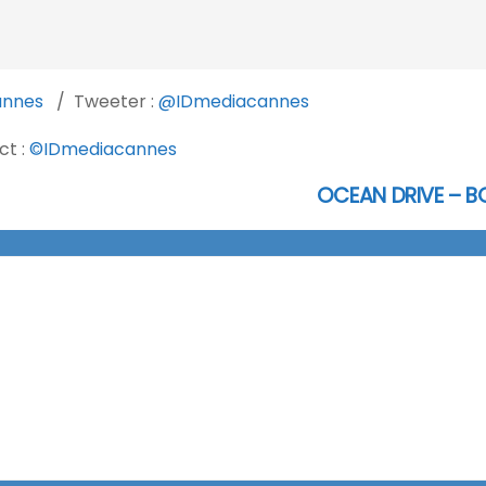
annes
/ Tweeter :
@IDmediacannes
ct :
©IDmediacannes
OCEAN DRIVE – B