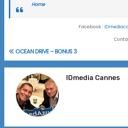
Home
Facebook :
IDmediac
Conta
OCEAN DRIVE – BONUS 3
Navigation
de
l’article
IDmedia Cannes