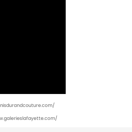
enisdurandcouture.com/
w.galerieslafayette.com/