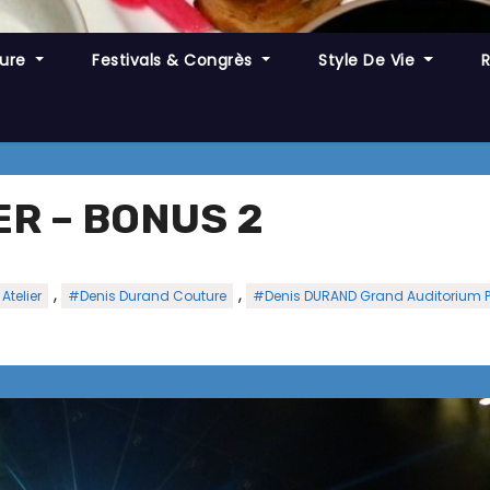
ture
Festivals & Congrès
Style De Vie
R – BONUS 2
,
,
Atelier
#Denis Durand Couture
#Denis DURAND Grand Auditorium Pa