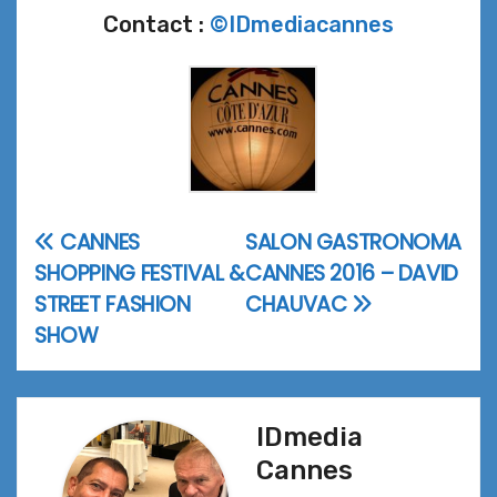
Contact :
©IDmediacannes
CANNES
SALON GASTRONOMA
Navigation
SHOPPING FESTIVAL &
CANNES 2016 – DAVID
de
STREET FASHION
CHAUVAC
l’article
SHOW
IDmedia
Cannes