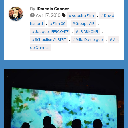
By
IDmedia Cannes
Avr 17, 2016
,
#Adastra Film
#David
,
,
,
Lisnard
#Film 06
#Groupe AIR
,
,
#Jacques PERCONTE
#JB DUNCKEL
,
,
#Sébastien AUBERT
#Villa Domergue
#Ville
de Cannes