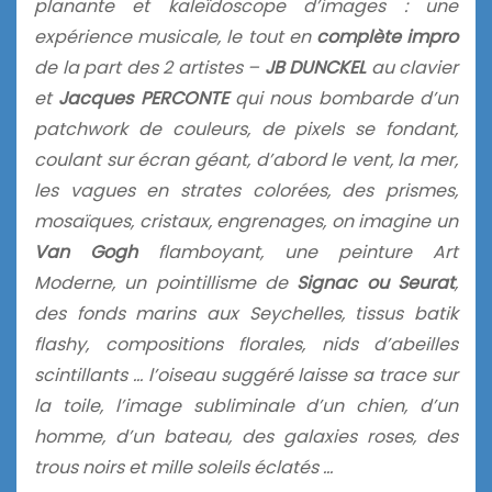
planante et kaleïdoscope d’images : une
expérience musicale, le tout en
complète impro
de la part des 2 artistes –
JB DUNCKEL
au clavier
et
Jacques PERCONTE
qui nous bombarde d’un
patchwork de couleurs, de pixels se fondant,
coulant sur écran géant, d’abord le vent, la mer,
les vagues en strates colorées, des prismes,
mosaïques, cristaux, engrenages, on imagine un
Van Gogh
flamboyant, une peinture Art
Moderne, un pointillisme de
Signac ou Seurat
,
des fonds marins aux Seychelles, tissus batik
flashy, compositions florales, nids d’abeilles
scintillants … l’oiseau suggéré laisse sa trace sur
la toile, l’image subliminale d’un chien, d’un
homme, d’un bateau, des galaxies roses, des
trous noirs et mille soleils éclatés …