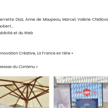
ierrette Diaz, Anne de Maupeou, Marcel, Valérie Chidlovs
agobert…
blicité et du Web
novation Créative, La France en tête »
omessse du Contenu »