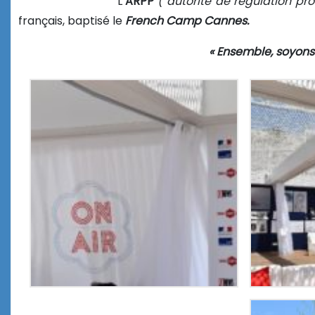
L’
ARPP
( autorité de régulation pro
français, baptisé le
French Camp Cannes.
« Ensemble, soyons 