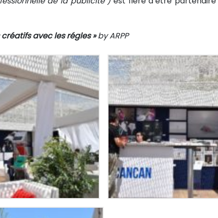
fessionnelle de la publicité )
est fière d’être partenaire 
créatifs avec les régles »
by ARPP