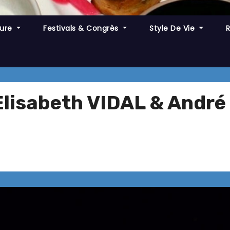
ture
Festivals & Congrès
Style De Vie
 Elisabeth VIDAL & And