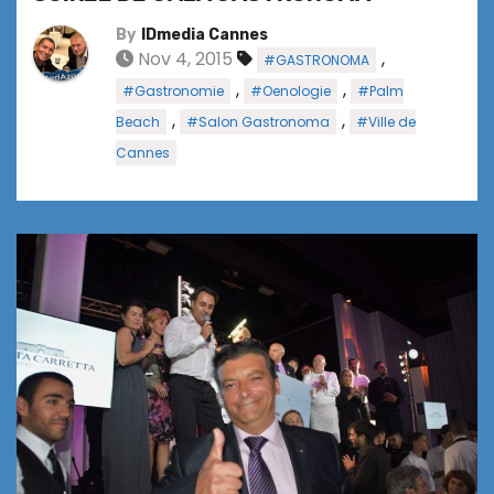
By
IDmedia Cannes
Nov 4, 2015
,
#GASTRONOMA
,
,
#Gastronomie
#Oenologie
#Palm
,
,
Beach
#Salon Gastronoma
#Ville de
Cannes