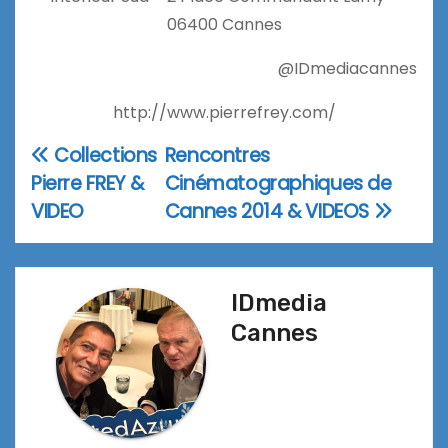
06400 Cannes
@IDmediacannes
http://www.pierrefrey.com/
Collections
Rencontres
Navigation
Pierre FREY &
Cinématographiques de
de
VIDEO
Cannes 2014 & VIDEOS
l’article
IDmedia
Cannes