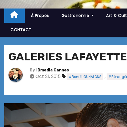
À Propos
Gastronomie
Art & Cul
CONTACT
GALERIES LAFAYETT
By
IDmedia Cannes
Oct 21, 2015
,
#Benoît GUNALONS
#Bérangèr