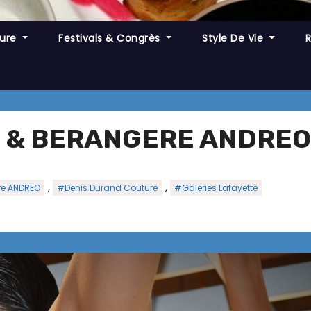
ture
Festivals & Congrès
Style De Vie
E & BERANGERE ANDREO
,
,
e ANDREO
#Denis Durand Couture
#Galeries Lafayette