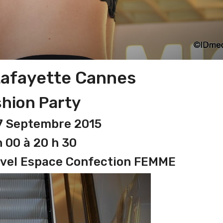
Lafayette Cannes
hion Party
7 Septembre 2015
h 00 à 20 h 30
uvel Espace Confection FEMME