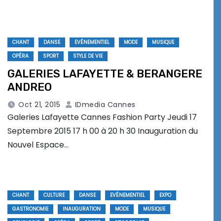
CHANT
DANSE
EVÉNEMENTIEL
MODE
MUSIQUE
OPÉRA
SPORT
STYLE DE VIE
GALERIES LAFAYETTE & BERANGERE
ANDREO
Oct 21, 2015
IDmedia Cannes
Galeries Lafayette Cannes Fashion Party Jeudi 17
Septembre 2015 17 h 00 à 20 h 30 Inauguration du
Nouvel Espace…
CHANT
CULTURE
DANSE
EVÉNEMENTIEL
EXPO
GASTRONOMIE
INAUGURATION
MODE
MUSIQUE