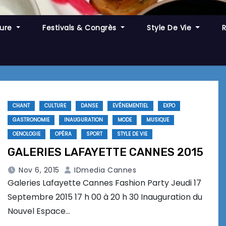
ture
Festivals & Congrès
Style De Vie
CHANT
CULTURE
DANSE
EVÉNEMENTIEL
EXPO
GASTRONOMIE
INAUGURATION
MODE
MUSIQUE
OENOLOGIE
OPÉRA
SPORT
STYLE DE VIE
GALERIES LAFAYETTE CANNES 2015
Nov 6, 2015
IDmedia Cannes
Galeries Lafayette Cannes Fashion Party Jeudi 17
Septembre 2015 17 h 00 à 20 h 30 Inauguration du
Nouvel Espace…