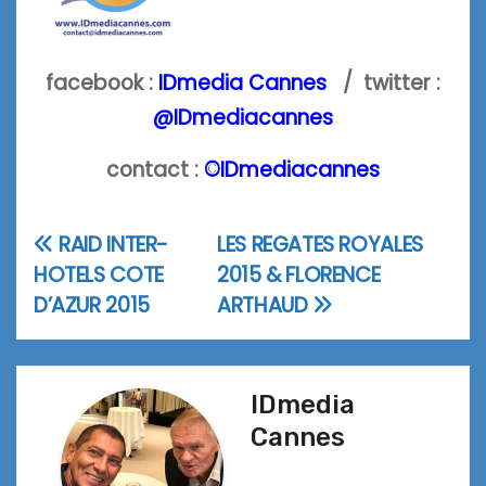
facebook :
IDmedia Cannes
/ twitter :
@IDmediacannes
contact :
©IDmediacannes
RAID INTER-
LES REGATES ROYALES
Navigation
HOTELS COTE
2015 & FLORENCE
de
D’AZUR 2015
ARTHAUD
l’article
IDmedia
Cannes