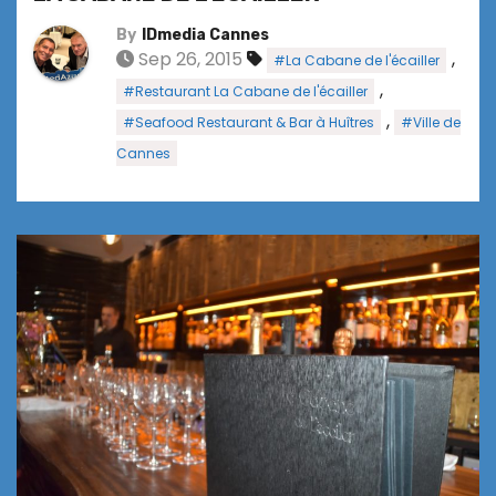
By
IDmedia Cannes
Sep 26, 2015
,
#La Cabane de l'écailler
,
#Restaurant La Cabane de l'écailler
,
#Seafood Restaurant & Bar à Huîtres
#Ville de
Cannes