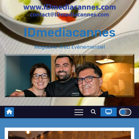
IDmediacannes
Magazine Web Evénementiel