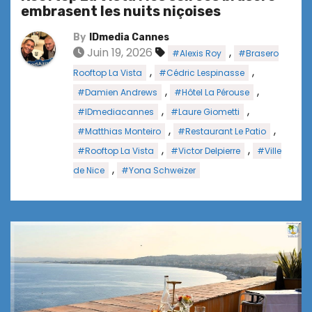
embrasent les nuits niçoises
By
IDmedia Cannes
Juin 19, 2026
,
#Alexis Roy
#Brasero
,
,
Rooftop La Vista
#Cédric Lespinasse
,
,
#Damien Andrews
#Hôtel La Pérouse
,
,
#IDmediacannes
#Laure Giometti
,
,
#Matthias Monteiro
#Restaurant Le Patio
,
,
#Rooftop La Vista
#Victor Delpierre
#Ville
,
de Nice
#Yona Schweizer