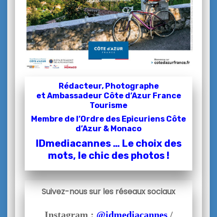
Rédacteur, Photographe
et
Ambassadeur Côte d’Azur France
Tourisme
Membre de l’Ordre des Epicuriens Côte
d’Azur & Monaco
IDmediacannes … Le choix des
mots, le chic des photos !
Suivez-nous sur les réseaux sociaux
Instagram :
@idmediacannes
/