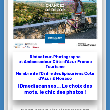
Rédacteur, Photographe
et
Ambassadeur Côte d’Azur France
Tourisme
Membre de l’Ordre des Epicuriens Côte
d’Azur & Monaco
IDmediacannes … Le choix des
mots, le chic des photos !