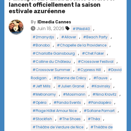
lancent officiellement la saison
estivale azuréenne
By
IDmedia Cannes
Juin 18, 2026
,
#1Pliké140
,
,
,
#2manydjs
#Allover
#Beach Party
,
,
#Bonobo
#Chapelle de la Providence
,
,
#Charlotte Gainsbourg
#Chet Faker
,
,
#Colline du Château
#Crossover Festival
,
,
#Crossover Summer
#Cypress Hill
#David
,
,
,
Rodigan
#Etienne de Crécy
#Fauve
,
,
,
#Jeff Mills
#Julien Granel
#Kavinsky
,
,
,
#Metronomy
#Mosimann
#Nina Kravitz
,
,
,
#Opéra
#Panda Events
#Pandapéro
,
,
#Plage Hôtel Amour Nice
#Sofiane Pamart
,
,
,
#Stockfish
#The Shoes
#Théa
,
#Théâtre de Verdure de Nice
#Théâtre de