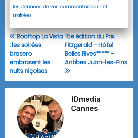
les données de vos commentaires sont
traitées
.
Rooftop La Vista
15e édition du Prix
Navigation
: les soirées
Fitzgerald – Hôtel
de
brasero
Belles Rives***** –
l’article
embrasent les
Antibes Juan-les-Pins
nuits niçoises
IDmedia
Cannes