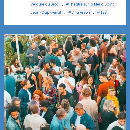
,
Verdure du Broc
#Théâtre sur la Mer à Saint-
,
,
Jean-Cap-Ferrat
#Villa Arson
# L2B