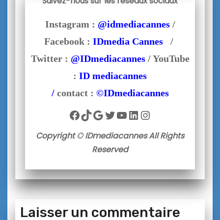
Suivez-nous sur les réseaux sociaux
Instagram :
@idmediacannes
/
Facebook :
IDmedia Cannes
/
Twitter :
@IDmediacannes
/ YouTube
:
ID mediacannes
/
contact :
©IDmediacannes
Facebook
TikTok
Google
Twitter
YouTube
LinkedIn
Instagram
Copyright © IDmediacannes All Rights
Reserved
Laisser un commentaire