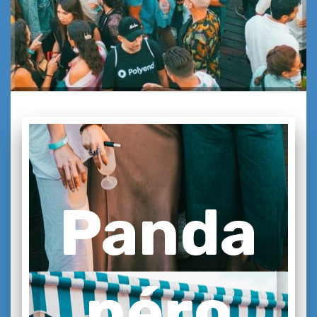
Panda
péro