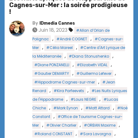
Cagnes-sur-Mer : la soirée prodigieuse
!
By
IDmedia Cannes
Juin 18, 2023
#Allan d’Orlan de
,
,
Polignac
#André COGNET
#Cagnes-sur-
,
,
Mer
#Célia Mareel
#Centre d'Art Lyrique de
,
,
la Méditerranée
#Diana Stonushenko
,
,
#Diane PONZANELLI
#Elizabeth VIDAL
,
,
#Gautier DEMARTY
#Guillermo Lefever
,
#Hippodrome Cagnes-sur-mer
#Jean
,
,
Renard
#Kira Parfeevets
#Les Nuits Lyriques
,
,
de l'Hippodrome
#Louis NEGRE
#Lucas
,
,
,
Chiche
#Mark Eynon
#Matt Attard
#Noé
,
Constant
#Office de Tourisme Cagnes-sur-
,
,
,
Mer
#Olivier Charlier
#ORBAN Maxime
,
,
#Roland CONSTANT
#Sora Lavorgna