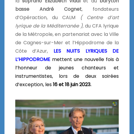
la
soprano
Elizabeth Vidal
et du
baryton
basse
André Cognet
, fondateurs
d’Opéraction, du CALM
( Centre d’art
lyrique de la Méditerranée ),
du CFA lyrique
de la Métropole, en partenariat avec la Ville
de Cagnes-sur-Mer et l’Hippodrome de la
Côte d’Azur,
LES NUITS LYRIQUES DE
L’HIPPODROME
mettent une nouvelle fois à
l’honneur de jeunes chanteurs et
instrumentistes, lors de deux soirées
d’exception, les
16 et 18 juin 2023.