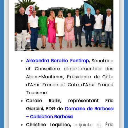
Alexandra Borchio Fontimp
,
Sénatrice
et Conseillère départementale des
Alpes-Maritimes, Présidente de Côte
d’Azur France et Côte d’Azur France
Tourisme.
Coralie Rollin,
représentant
Eric
Giardini
, PDG de
Domaine de Barbossi
– Collection Barbossi
Christine Lequilliec,
adjointe et
Éric