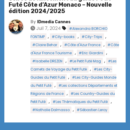
Futé Côte d’Azur Monaco – Nouvelle
édition 2024/2025
By
IDmedia Cannes
Juil 7, 2024
#Alexandra BORCHIO
,
,
,
FONTIMP
#City-books
#City-Trips
,
,
#Claire Behar
#Côte d'Azur France
#Côte
,
,
d'Azur France Tourisme
#Eric Giardini
,
,
#Isabelle DREZEN
#Le Petit Futé Mag
#Les
,
Carnets de Voyage du Petit Futé
#Les City-
,
Guides du Petit Futé
#Les City-Guides Monde
,
du Petit Futé
#Les collections Départements et
,
Régions de France
#Les Country-Guides du
,
,
Petit Futé
#Les Thématiques du Petit Futé
,
#Nathalie Dalmasso
#Sébastien Leroy