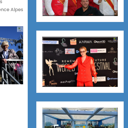
rs
vence Alpes