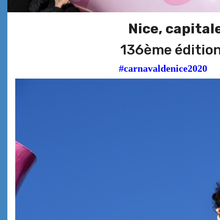
Nice, capital
136ème édition
#carnavald