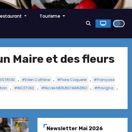
Restaurant
Tourisme
n Maire et des fleurs
,
,
,
 ESTROSI
#Eden Cathline
#Flora Coquerel
#Françoise
,
,
,
,
tian
#NICETOILE
#Nicole MERLINO MANZINO
#Provigna
Newsletter Mai 2026