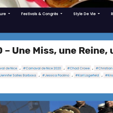
ture
Festivals & Congrès
Style De Vie
– Une Miss, une Reine, u
,
,
,
al de Nice
#Carnaval de Nice 2020
#Chad Crowe
#Christian
,
,
,
Jennifer Salles Barbosa
#Jessica Paolino
#Karl Lagerfeld
#Kris