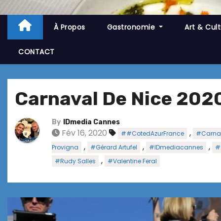
À Propos
Gastronomie
Art & Cul
CONTACT
Carnaval De Nice 2020 
By
IDmedia Cannes
Fév 16, 2020
,
##CotedAzurFrance
#Carnav
,
,
,
Provigna
#Gérard Artufel
#IDmediacannes
#
,
#Rudy Salles
#Valentine Feral