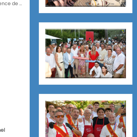
ence de …
el