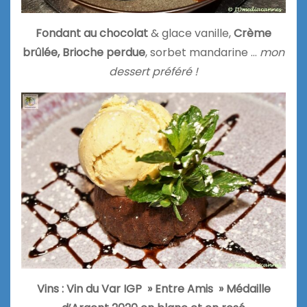
Fondant au chocolat
& glace vanille,
Crème
brûlée,
Brioche perdue
, sorbet mandarine …
mon
dessert préféré !
Vins : Vin du Var IGP » Entre Amis » Médaille