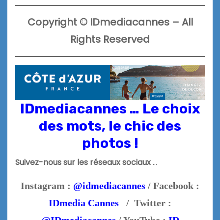
Copyright
©
IDmediacannes –
All
Rights Reserved
IDmediacannes … Le choix
des mots, le chic des
photos !
Suivez-nous sur les réseaux sociaux
…
Instagram :
@idmediacannes
/ Facebook :
IDmedia Cannes
/ Twitter :
@IDmediacannes
/ YouTube :
ID