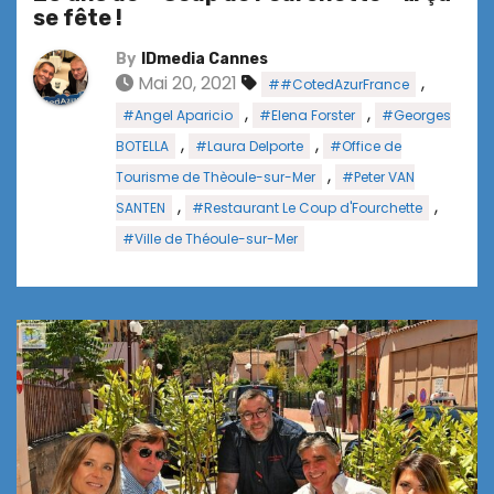
se fête !
By
IDmedia Cannes
Mai 20, 2021
,
##CotedAzurFrance
,
,
#Angel Aparicio
#Elena Forster
#Georges
,
,
BOTELLA
#Laura Delporte
#Office de
,
Tourisme de Thèoule-sur-Mer
#Peter VAN
,
,
SANTEN
#Restaurant Le Coup d'Fourchette
#Ville de Théoule-sur-Mer